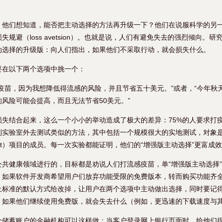
。他们想知道，能否把主动选择的方法再升级一下？他们在说服科学的另
规避（loss avetsion）。也就是说，人们有避免失去的强烈倾向。
动选择的升级版：向人们指出，如果他们不采取行动，就会损失什么。
要在以下两个选项中挑一个：
疫苗，因为我想降低得流感的风险，并且节省五十美元。”或者，“今年秋
风险可能会提高，而且无法节省50美元。”
损失结合起来，这么一个小小的举动造成了极大的差异：75%的人要求打
实验室外去测试类似的方法，其中包括一个规模很大的实地测试，对象是1
Benefit）项目的成员。每一次实验都能证明，他们的“增强版主动选择”更富成
公共健康领域进行的，目标都是劝说人们打流感疫苗，单“增强版主动选择
，如果软件开发商希望用户们放弃功能受限的免费版本，转而购买功能齐
上标准的默认方式给改掉，让用户在两个选项中主动做出选择，同时要记
，如果他们继续使用免费版，就会失去什么（例如，更迅速的下载速度与
个储蓄账户的金融机构可以这样做：当客户登录网上银行页面时，给他们