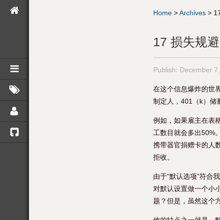
Home
>
Archives
>
1
17 损失规
Publish:
December 7,
在这个信息爆炸的世
制定人，401（k）
例如，如果雇主在表格
工数目就会多出50%
携带器官捐赠卡的人
拒收。
由于“默认选项”符
对默认设置做一个小
题？但是，虽然这个