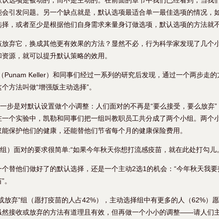
默认选项是被动的，而不是主动的。在前面的章节中我们已经看到，当我
能会引发问题。另一个缺点就是，默认选项最适合单一最佳选项的情况，
选择，或者至少是根据他们自身需求来量身订做选项，默认选项的方法就
该放弃它，换成其他更有效果的方法？显然不必，行为科学家发现了几个
和资源，就可以提升默认策略的效用。
（Punam Keller）和同事们经过一系列的研究后发现，通过一个两步走
个方法叫做“增强版主动选择”。
第一步是对默认设置做个小调整：人们面对的不再是“要么接受，要么放弃
在一个实验中，凯勒和同事们把一组叫教职员工共分成了两个小组。两个
仅能保护他们的健康，还能替他们节省每个月的健康保险费用。
”组）面对的要求很简单:“如果今年秋天你想打流感疫苗，就在此处打勾儿
个替他们做好了的默认选择，还是一个主动2选1的机会：“今年秋天我要
”。
或放弃”组（愿打疫苗的人占42%），主动选择组中有更多的人（62%）
虽然接收或放弃的方法有道理且有效，但再做一个小小的调整——请人们