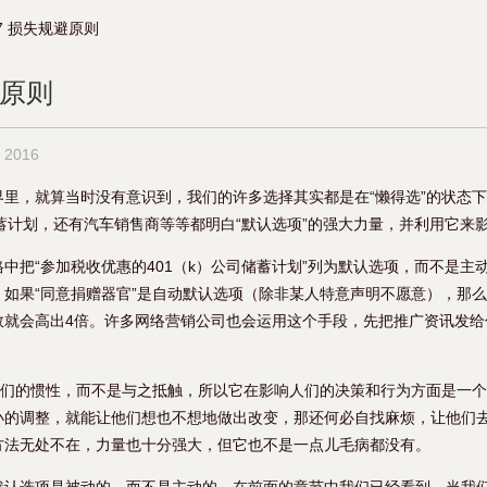
7 损失规避原则
避原则
 2016
界里，就算当时没有意识到，我们的许多选择其实都是在“懒得选”的状态
储蓄计划，还有汽车销售商等等都明白“默认选项”的强大力量，并利用它来
中把“参加税收优惠的401（k）公司储蓄计划”列为默认选项，而不是主
。如果“同意捐赠器官”是自动默认选项（除非某人特意声明不愿意），那
数就会高出4倍。许多网络营销公司也会运用这个手段，先把推广资讯发给
合我们的惯性，而不是与之抵触，所以它在影响人们的决策和行为方面是一
小的调整，就能让他们想也不想地做出改变，那还何必自找麻烦，让他们
方法无处不在，力量也十分强大，但它也不是一点儿毛病都没有。