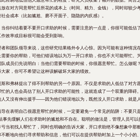
如此轻易地低估他人愿意帮忙的程度，研究人员收集了额外的数据。简言
点放在对方同意帮忙后所花的成本上（时间、精力、金钱），同时却较少
些社会成本（比如尴尬、磨不开面子、隐隐的内疚感）。
，当你纠结着要不要开口求助的时候，需要注意的一点是，你很可能低估
工作效率或目标很可能会受到影响。
理者和团队领导来说，这些研究结果格外令人心惊。因为可能有这种情况
上需要你的帮助，可他们错误地以为万一开口求助，你也不大可能帮忙。
团队成员们先说明白：当他们需要帮助的时候，你很愿意帮忙。怎么做呢
诉大家，你可不希望让这种误解破坏大家的绩效。
恩斯和弗林提出了得不到帮助的另一个原因。不仅是求助的人低估了对方
帮忙的人也会高估了别人开口求助的可能性，这就造成了一个双重的障碍
的人又没有伸出援手——因为他们错误地以为，既然没人开口求助，就是
领导在表明自己很愿意帮忙的时候，一定要避免一个常见的陷阱：不要只是
办法事先缓解人们在求助时的尴尬和不自在。聪明的做法是，管理人员可以
辛亏当初找人帮忙了，同时也明确的告诉大家，开口求助绝不像想象中那
够不断地向他们寻求帮助和信息，他们可以在提供帮助时加上一个小小的