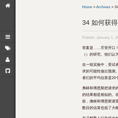
Home
>
Archives
>
3
34 如何获
Publish:
January 1, 
答案是……尽管开口
（）的研究。他们认
在一组实验中，受试
求的可能性做出预测
者们的平均估算是20
弗林和博恩斯把请求
的结果都是相似的。
前，佛林和博恩斯请
数目的估算也低了大概