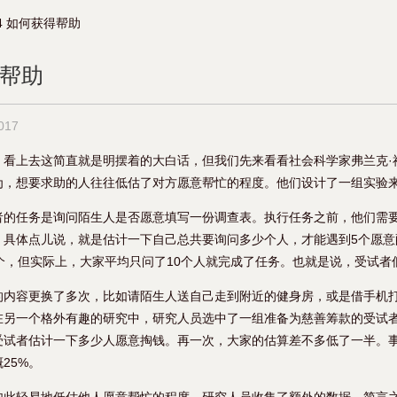
4 如何获得帮助
得帮助
2017
！看上去这简直就是明摆着的大白话，但我们先来看看社会科学家弗兰克·
为，想要求助的人往往低估了对方愿意帮忙的程度。他们设计了一组实验
者的任务是询问陌生人是否愿意填写一份调查表。执行任务之前，他们需
。具体点儿说，就是估计一下自己总共要询问多少个人，才能遇到5个愿意
个，但实际上，大家平均只问了10个人就完成了任务。也就是说，受试者
的内容更换了多次，比如请陌生人送自己走到附近的健身房，或是借手机
在另一个格外有趣的研究中，研究人员选中了一组准备为慈善筹款的受试
受试者估计一下多少人愿意掏钱。再一次，大家的估算差不多低了一半。
25%。