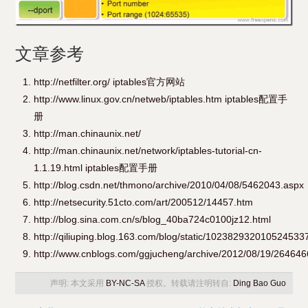
文章参考
http://netfilter.org/ iptables官方网站
http://www.linux.gov.cn/netweb/iptables.htm iptables配置手
册
http://man.chinaunix.net/
http://man.chinaunix.net/network/iptables-tutorial-cn-
1.1.19.html iptables配置手册
http://blog.csdn.net/thmono/archive/2010/04/08/5462043.aspx
http://netsecurity.51cto.com/art/200512/14457.htm
http://blog.sina.com.cn/s/blog_40ba724c0100jz12.html
http://qiliuping.blog.163.com/blog/static/102382932010524533
http://www.cnblogs.com/ggjucheng/archive/2012/08/19/264646
声明: 本文采用
BY-NC-SA
授权。转载请注明转自:
Ding Bao Guo