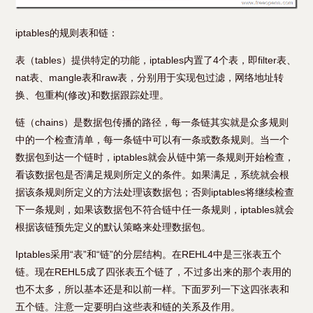
iptables的规则表和链：
表（tables）提供特定的功能，iptables内置了4个表，即filter表、
nat表、mangle表和raw表，分别用于实现包过滤，网络地址转
换、包重构(修改)和数据跟踪处理。
链（chains）是数据包传播的路径，每一条链其实就是众多规则
中的一个检查清单，每一条链中可以有一条或数条规则。当一个
数据包到达一个链时，iptables就会从链中第一条规则开始检查，
看该数据包是否满足规则所定义的条件。如果满足，系统就会根
据该条规则所定义的方法处理该数据包；否则iptables将继续检查
下一条规则，如果该数据包不符合链中任一条规则，iptables就会
根据该链预先定义的默认策略来处理数据包。
Iptables采用“表”和“链”的分层结构。在REHL4中是三张表五个
链。现在REHL5成了四张表五个链了，不过多出来的那个表用的
也不太多，所以基本还是和以前一样。下面罗列一下这四张表和
五个链。注意一定要明白这些表和链的关系及作用。