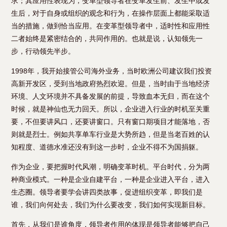
求；其应用性表现为，变革型领导者在变革发生前、发生中或发
生后，对于自身或组织的观念和行为，在操作层面上都能采取适
当的措施，做到恰当应用。在变革型领导者中，适时性和应用性
二者始终是紧密结合的，共同作用的。也就是说，认知领先一
步，行动领先半步。
1998年，我开始接管公司海外业务，当时欧洲公司建议我们投资
高新开发区，受到当地政府热烈欢迎。但是，当时由于当地经济
环境、人文环境并不具备发展的前提，导致血本无归，而在这个
时候，就是神仙也无力回天。所以，企业进入行业的时机至关重
要，不但要讲风口，还要讲窗口。只有窗口期项目才能落地，否
则就是烈士。例如共享单车行业是大势所趋，但是当老百姓的认
知程度、道德水准还没有到这一步时，企业不得不为国捐躯。
作为企业，要把握时代风潮，明确变革时机。平台时代，分为两
种商业模式。一种是企业自建平台，一种是企业进入平台，进入
生态圈。领导者要学会讲四类故事，促进组织变革，即我们是
谁，我们向何处去，我们为什么要改变，我们如何实现新目标。
首先，从我们是谁角度，领导者作用的体现是领导者能够把自己