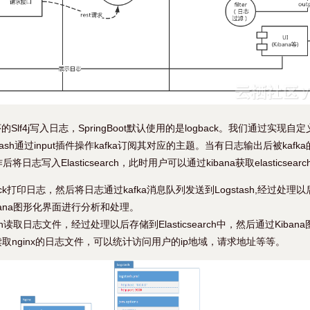
Slf4j写入日志，SpringBoot默认使用的是logback。我们通过实现自定
stash通过input插件操作kafka订阅其对应的主题。当有日志输出后被kafka的
志写入Elasticsearch，此时用户可以通过kibana获取elasticsea
ck打印日志，然后将日志通过kafka消息队列发送到Logstash,经过处理以后存储到
bana图形化界面进行分析和处理。
ash读取日志文件，经过处理以后存储到Elasticsearch中，然后通过Kib
取nginx的日志文件，可以统计访问用户的ip地域，请求地址等等。