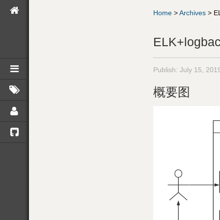
Home
>
Archives
>
E
ELK+logb
Publish:
July 15, 201
概要图