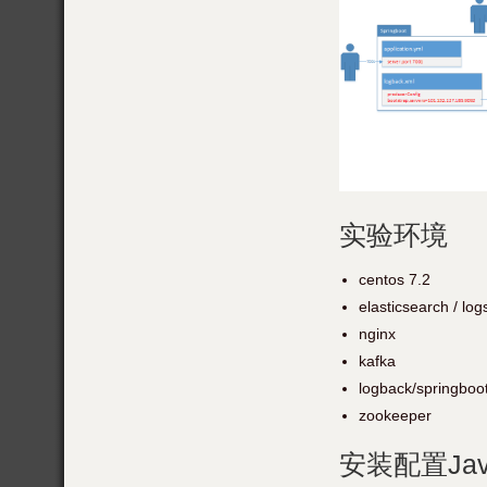
实验环境
centos 7.2
elasticsearch / log
nginx
kafka
logback/springboo
zookeeper
安装配置Jav