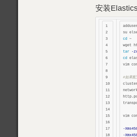
安装Elastics
1

adduse
2

3

cd
 ~

4

5

tar
-z
6

cd 
ela
7

vim co
8

9

#如果配
10

cluste
11

networ
12

http.p
13

transp
14

15

vim co
16

17

-Xms45
18

-Xmx45