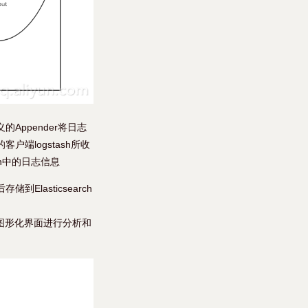
义的Appender将日志
客户端logstash所收
rch中的日志信息
Elasticsearch
ana图形化界面进行分析和