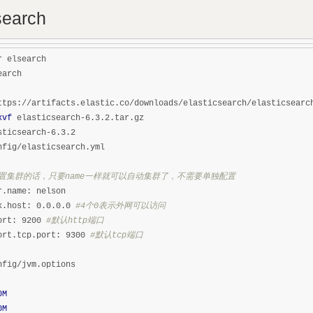
earch
r elsearch

xvf
sticsearch-6.3.2

nfig/elasticsearch.yml

置集群的话，只要name一样就可以自动集群了，不需要单独配置
r.name: nelson

k.host: 0.0.0.0 
#4个0表示外网可以访问
ort: 9200 
#默认http端口
ort.tcp.port: 9300 
#默认tcp端口
nfig/jvm.options

0M
0M