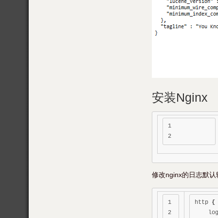
安装Nginx
1

修改nginx的日志默
1

http 
{
2

    lo