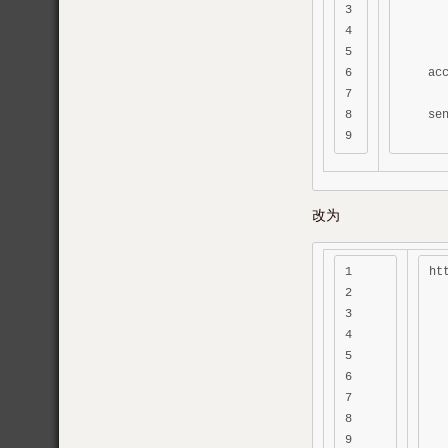
3

4

5

6

    ac
7

8

    se
改为
1

ht
2

  
3

4

5

6

7

8

9
