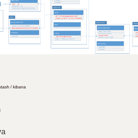
stash / kibana
t
a