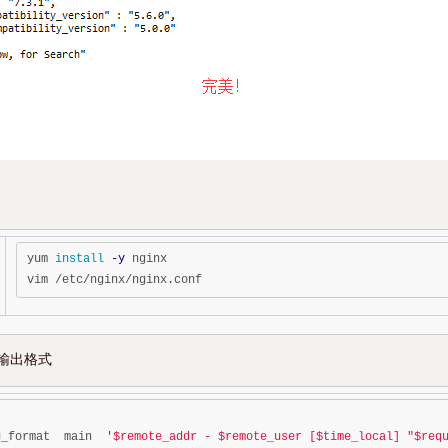
yum 
install
-y
 nginx

认输出格式
g_format  main  
'$remote_addr - $remote_user [$time_local] "$req