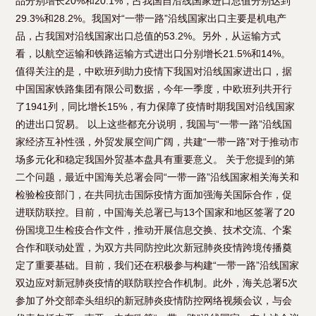
品分别增长20%和20.1%，占我国自沿线国家进口总值分别达到
29.3%和28.2%。我国对“一带一路”沿线国家出口主要是机电产
品，占我国对沿线国家出口总值的53.2%。另外，从运输方式
看，以航空运输和铁路运输方式进出口分别增长21.5%和14%。
值得关注的是，中欧班列助力疫情下我国对沿线国家进出口，据
中国国家铁路集团有限公司数据，今年一季度，中欧班列共开行
了1941列，同比增长15%，有力保障了疫情时期我国对沿线国家
的进出口贸易。 以上这些都充分说明，我国与“一带一路”沿线国
家经济互补性强，外贸发展空间广阔，共建“一带一路”对于推动市
场多元化和稳定我国外贸基本盘具有重要意义。 关于您提到的第
二个问题，最近中国海关总署会同“一带一路”沿线国家相关海关和
检验检疫部门，在共同抗击国际疫情方面加强海关国际合作，促
进联防联控。目前，中国海关总署已与13个国家和地区签署了20
份国境卫生检疫合作文件，推动开展信息交换、技术交流、个案
合作和联动处置，为双方共同防控此次新冠肺炎疫情跨境传播奠
定了重要基础。目前，我们还在积极参与构建“一带一路”沿线国家
双边应对新冠肺炎疫情的联防联控合作机制。此外，海关总署5次
参加了外交部牵头组织的新冠肺炎疫情防控网络视频会议，与会