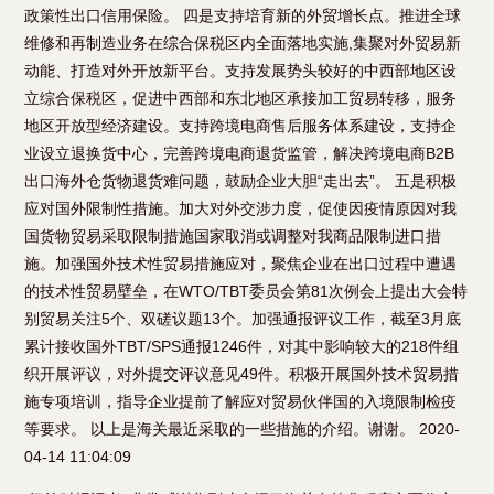
政策性出口信用保险。 四是支持培育新的外贸增长点。推进全球
维修和再制造业务在综合保税区内全面落地实施,集聚对外贸易新
动能、打造对外开放新平台。支持发展势头较好的中西部地区设
立综合保税区，促进中西部和东北地区承接加工贸易转移，服务
地区开放型经济建设。支持跨境电商售后服务体系建设，支持企
业设立退换货中心，完善跨境电商退货监管，解决跨境电商B2B
出口海外仓货物退货难问题，鼓励企业大胆“走出去”。 五是积极
应对国外限制性措施。加大对外交涉力度，促使因疫情原因对我
国货物贸易采取限制措施国家取消或调整对我商品限制进口措
施。加强国外技术性贸易措施应对，聚焦企业在出口过程中遭遇
的技术性贸易壁垒，在WTO/TBT委员会第81次例会上提出大会特
别贸易关注5个、双磋议题13个。加强通报评议工作，截至3月底
累计接收国外TBT/SPS通报1246件，对其中影响较大的218件组
织开展评议，对外提交评议意见49件。积极开展国外技术贸易措
施专项培训，指导企业提前了解应对贸易伙伴国的入境限制检疫
等要求。 以上是海关最近采取的一些措施的介绍。谢谢。 2020-
04-14 11:04:09