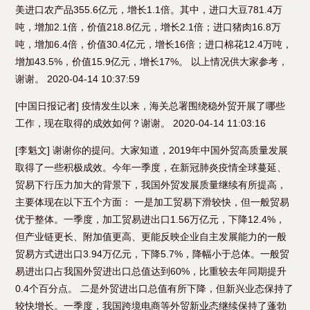
美进口农产品355.6亿元，增长1.1倍。其中，进口大豆781.4万
吨，增加2.1倍，价值218.8亿元，增长2.1倍；进口猪肉16.8万
吨，增加6.4倍，价值30.4亿元，增长16倍；进口棉花12.4万吨，
增加43.5%，价值15.9亿元，增长17%。 以上情况供大家参考，
谢谢。 2020-04-14 10:37:59
[中国日报记者] 疫情发生以来，海关总署围绕稳外贸开展了哪些
工作，现在取得的成效如何？谢谢。 2020-04-14 11:03:16
[李魁文] 谢谢你的提问。大家知道，2019年中国外贸高质量发展
取得了一些积极成效。今年一季度，在新冠肺炎疫情全球蔓延、
贸易下行压力加大的背景下，我国外贸发展质量继续有所提高，
主要体现在以下五个方面： 一是加工贸易下滑较快，但一般贸易
优于整体。一季度，加工贸易进出口1.56万亿元，下降12.4%，
但产业链更长、附加值更高、更能反映企业自主发展能力的一般
贸易方式进出口3.94万亿元，下降5.7%，降幅小于总体。一般贸
易进出口占我国外贸进出口总值达到60%，比重较去年同期提升
0.4个百分点。 二是外贸进出口总值有所下降，但新兴业态保持了
较快增长。一季度，我国跨境电商等外贸新业态继续保持了蓬勃