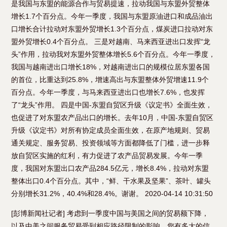
是我国与东盟的能源合作与贸易提速，拉动我国与东盟外贸整体
增长1.7个百分点。今年一季度，我国与东盟原油进口和成品油出
口增长合计拉动对东盟外贸增长1.3个百分点，煤炭进口拉动对东
盟外贸增长0.4个百分点。 三是对越南、马来西亚进出口发挥“龙
头”作用，拉动我对东盟外贸整体增长5.6个百分点。今年一季度，
我国与越南进出口增长18%，对越南进出口的规模位居东盟各国
的首位，比重达到25.8%，增速高出与东盟整体外贸增速11.9个
百分点。今年一季度，与马来西亚进出口也增长7.6%，也发挥
了“龙头”作用。 四是中国-东盟自贸区升级《议定书》全面生效，
也促进了对东盟农产品出口的增长。去年10月，中国-东盟自贸区
升级《议定书》对所有协定成员全面生效，在原产地规则、贸易
通关规定、服务贸易、投资领域等方面都降低了门槛，进一步释
放自贸区实施的红利，有力促进了农产品贸易发展。今年一季
度，我国对东盟出口农产品284.5亿元，增长8.4%，拉动对东盟
整体出口0.4个百分点。其中，“鲜、干水果及坚果”、茶叶、罐头
分别增长31.2%，40.4%和28.4%。谢谢。 2020-04-14 10:31:50
[彭博新闻社记者] 考虑到一季度中国与美国之间的贸易额下降，
以及中美之间服务贸易受到相应路径限制的影响，您有多大的信