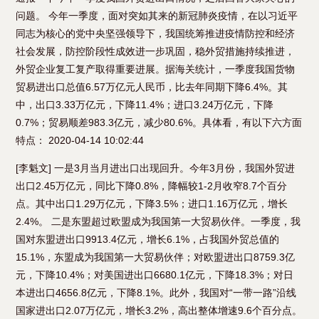
问题。 今年一季度，面对突如其来的新冠肺炎疫情，在以习近平
同志为核心的党中央坚强领导下，我国统筹推进疫情防控和经济
社会发展，防控阶段性成效进一步巩固，稳外贸措施持续推进，
外贸企业复工复产取得重要进展。据海关统计，一季度我国货物
贸易进出口总值6.57万亿元人民币，比去年同期下降6.4%。其
中，出口3.33万亿元，下降11.4%；进口3.24万亿元，下降
0.7%；贸易顺差983.3亿元，减少80.6%。具体看，有以下六方面
特点： 2020-04-14 10:02:44
[李魁文] 一是3月当月进出口出现回升。今年3月份，我国外贸进
出口2.45万亿元，同比下降0.8%，降幅较1-2月收窄8.7个百分
点。其中出口1.29万亿元，下降3.5%；进口1.16万亿元，增长
2.4%。 二是东盟超过欧盟成为我国第一大贸易伙伴。一季度，我
国对东盟进出口9913.4亿元，增长6.1%，占我国外贸总值的
15.1%，东盟成为我国第一大贸易伙伴；对欧盟进出口8759.3亿
元，下降10.4%；对美国进出口6680.1亿元，下降18.3%；对日
本进出口4656.8亿元，下降8.1%。此外，我国对“一带一路”沿线
国家进出口2.07万亿元，增长3.2%，高出整体增速9.6个百分点。