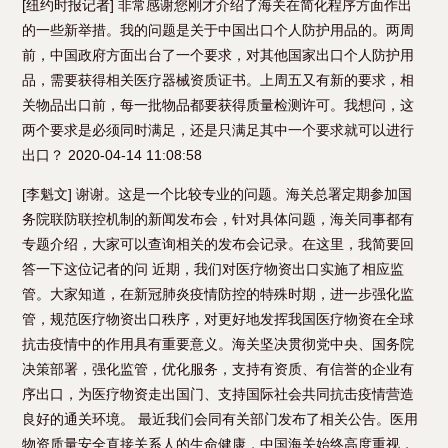
[纽约时报记者] 非常感谢您刚才介绍了海关在简化程序方面作出
的一些新举措。我的问题是关于中国出口个人防护用品的。两周
前，中国政府方面出台了一个要求，对其他国家出口个人防护用
品，需要获得相关医疗器械资质证书。上周五又有新的要求，相
关物品出口前，每一批物品都要获得质量检测许可。我想问，这
两个要求是必须同时满足，还是只满足其中一个要求就可以进行
出口？ 2020-04-14 11:08:58
[李魁文] 谢谢。这是一个比较专业的问题。海关总署定期参加国
务院联防联控机制的新闻发布会，针对具体问题，海关同事都有
专题介绍，大家可以查询相关的发布会记录。在这里，我简要回
答一下这位记者的问 近期，我们对医疗物资出口实施了相应监
管。大家知道，在新冠肺炎疫情防控的特殊时期，进一步强化监
管，规范医疗物资出口秩序，对更好地发挥我国医疗物资在全球
抗击疫情中的作用具有重要意义。海关坚决贯彻党中央、国务院
决策部署，强化监管，优化服务，支持有资质、有信誉的企业有
序出口，为医疗物资走出国门、支持国际社会共同抗击疫情营造
良好的通关环境。 最近我们会同有关部门发布了相关公告。医用
物资质量安全直接关系人的生命健康，中国海关始终高度重视，