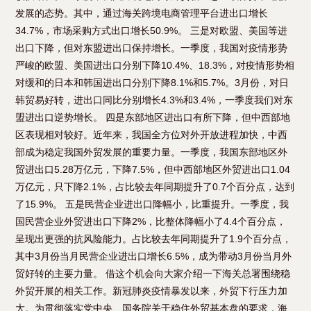
发展的态势。其中，通过海关跨境电商管理平台进出口增长
34.7%，市场采购方式出口增长50.9%。 三是对欧盟、美国等进
出口下降，但对东盟进出口保持增长。一季度，我国对疫情形势
严峻的欧盟、美国进出口分别下降10.4%、18.3%，对疫情形势相
对缓和的日本和韩国进出口分别下降8.1%和5.7%。3月份，对日
韩贸易好转，进出口同比分别增长4.3%和3.4%，一季度我们对东
盟进出口逆势增长。 四是东部地区进出口有所下降，但中西部地
区表现相对较好。近年来，我国全方位对外开放进程加快，中西
部成为稳定我国外贸发展的重要力量。一季度，我国东部地区外
贸进出口5.28万亿元，下降7.5%，但中西部地区外贸进出口1.04
万亿元，只下降2.1%，占比较去年同期提升了0.7个百分点，达到
了15.9%。 五是民营企业进出口降幅小，比重提升。一季度，我
国民营企业外贸进出口下降2%，比整体降幅小了4.4个百分点，
呈现出更强的抗风险能力。占比较去年同期提升了1.9个百分点，
其中3月份当月民营企业进出口增长6.5%，成为带动3月份当月外
贸好转的主要力量。 借这个机会向大家介绍一下海关总署围绕稳
外贸开展的相关工作。新冠肺炎疫情暴发以来，外贸下行压力加
大。为贯彻落实党中央、国务院关于稳住外贸基本盘的要求，海