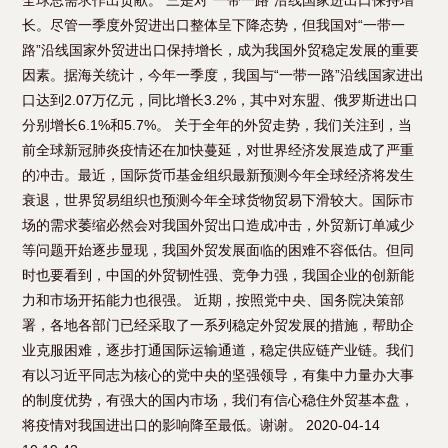
全球总需求作出贡献。 三是对“一带一路”沿线国家进出口保持增
长。尽管一季度外贸进出口整体呈下降态势，但我国对“一带一
路”沿线国家外贸进出口保持增长，成为我国外贸稳定发展的重要
因素。据海关统计，今年一季度，我国与“一带一路”沿线国家进出
口达到2.07万亿元，同比增长3.2%，其中对东盟、俄罗斯进出口
分别增长6.1%和5.7%。 关于全年的外贸走势，我们关注到，当
前全球新冠肺炎疫情还在加快蔓延，对世界经济发展造成了严重
的冲击。最近，国际货币基金组织最新预测今年全球经济将发生
衰退，世界贸易组织也预测今年全球货物贸易下滑较大。国际市
场的需求萎缩必然会对我国外贸出口造成冲击，外贸新订单减少
等问题开始逐步显现，我国外贸发展面临的困难不容低估。但同
时也要看到，中国的外贸韧性强、竞争力强，我国企业的创新能
力和市场开拓能力也很强。 近期，按照党中央、国务院决策部
署，各地各部门已经采取了一系列稳定外贸发展的措施，帮助企
业克服困难，逐步打通国际运输通道，稳定供应链产业链。我们
有以习近平同志为核心的党中央的坚强领导，有集中力量办大事
的制度优势，有强大的国内市场，我们有信心稳住外贸基本盘，
将疫情对我国进出口的影响降至最低。谢谢。 2020-04-14