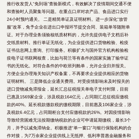
推行收发货人“免到场”查验新模式，有效解决了疫情期间交通不便
和查验时人员聚集等问题。在重点口岸对农产品、食品进口实行
24小时预约通关。 二是精简单证及证明材料。进一步深化“放管
服”改革，免予企业在进出口申报环节提交合同、装箱单等随附单
证。对于办理业务须验核纸质材料的，允许先提供电子文档后补
交纸质材料。推行单证无纸化，为企业提供进口货物检验、检疫
证书信息网上查询、打印服务。积极扩大与国外官方机构检验检
疫电子证书联网核查，比如与荷兰等有条件的国家实施了输华证
书的无纸化。对符合条件的中欧班列舱单，允许企业归并报关。
方便企业办理海关知识产权备案，不再要求企业提供相应的货物
证明材料。 三是降低企业通关费用。对受疫情影响未及时报关的
进口货物减免滞报金，延长汇总征税报关单电子支付时限，目前
已惠及1569家企业，涉及税款164亿元，占同期汇总征税应缴税
款的40%。延长税款缴款税的缴税期限，目前惠及106家企业，涉
及税款6.4亿元，占同期柜台支付应缴税款的26%。对因疫情影响
导致经营困难无法按期缴纳税款的企业可申请延期缴税，最长3个
月，并予以减免滞纳金。积极推进“单一窗口”与银行保险机构的合
作对接，为7万余家企业提供线上无抵押、低利率普惠金融服务和