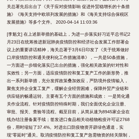
关总署先后出台了《关于应对疫情影响 促进外贸稳增长的十条措
施》《海关支持中欧班列发展的措施》和《海关支持综合保税区
发展措施》等多个文件。 2020-04-14 11:03:36
[李魁文] 在上述新举措的基础上，为进一步落实好习近平总书记2
月23日在统筹推进新冠肺炎疫情防控和经济社会发展工作部署会
议上的重要讲话精神，海关总署于3月6日印发了《关于统筹做好
口岸疫情防控和通关便利化工作措施清单》，一共是50条措施，
一方面进一步细化落实已出台的措施，强化相关政策的针对性和
实效性；另一方面，适应疫情防控和复工复产工作的新形势，推
出一系列新举措，充分发挥政策叠加效应，严防境外疫情输入，
聚焦支持企业复工复产，缓解企业经营困难，保障外贸产业链和
供应链的畅通运转。主要有五个方面的措施和成效： 一是简化通
关作业流程。针对疫情防控特殊时期，我们全面优化企业注册、
审批、报关、查验等流程。截至目前，从简从速为8945家企业在
线办结注册备案手续；签发进口食品相关动植物检疫许可证2768
份，用时缩短了37.4%。对进出口防疫物资开辟绿色通道，实
现“零延时”通关。取消疫情防控和复工复产急需物资的转关限制，