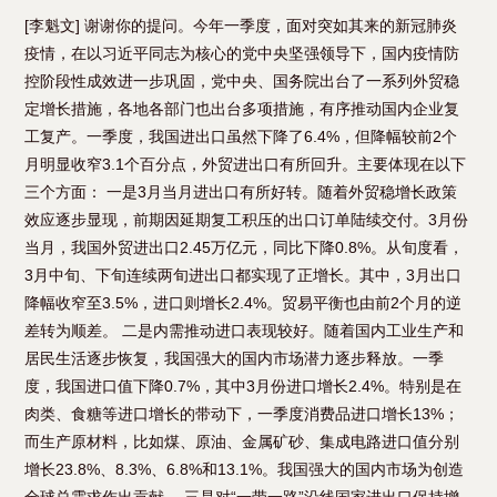
[李魁文] 谢谢你的提问。今年一季度，面对突如其来的新冠肺炎
疫情，在以习近平同志为核心的党中央坚强领导下，国内疫情防
控阶段性成效进一步巩固，党中央、国务院出台了一系列外贸稳
定增长措施，各地各部门也出台多项措施，有序推动国内企业复
工复产。一季度，我国进出口虽然下降了6.4%，但降幅较前2个
月明显收窄3.1个百分点，外贸进出口有所回升。主要体现在以下
三个方面： 一是3月当月进出口有所好转。随着外贸稳增长政策
效应逐步显现，前期因延期复工积压的出口订单陆续交付。3月份
当月，我国外贸进出口2.45万亿元，同比下降0.8%。从旬度看，
3月中旬、下旬连续两旬进出口都实现了正增长。其中，3月出口
降幅收窄至3.5%，进口则增长2.4%。贸易平衡也由前2个月的逆
差转为顺差。 二是内需推动进口表现较好。随着国内工业生产和
居民生活逐步恢复，我国强大的国内市场潜力逐步释放。一季
度，我国进口值下降0.7%，其中3月份进口增长2.4%。特别是在
肉类、食糖等进口增长的带动下，一季度消费品进口增长13%；
而生产原材料，比如煤、原油、金属矿砂、集成电路进口值分别
增长23.8%、8.3%、6.8%和13.1%。我国强大的国内市场为创造